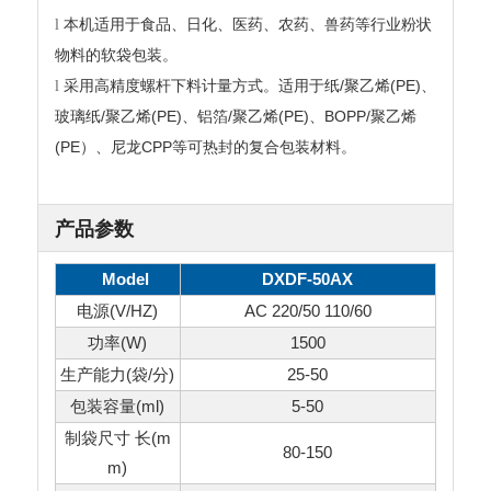
l
本机适用于食品、日化、医药、农药、兽药等行业粉状
物料的软袋包装。
/
(PE)
l
采用高精度螺杆下料计量方式。适用于纸
聚乙烯
、
/
(PE)
/
(PE)
BOPP/
玻璃纸
聚乙烯
、铝箔
聚乙烯
、
聚乙烯
(PE
CPP
）、尼龙
等可热封的复合包装材料。
产品参数
Model
DXDF-50AX
电源(V/HZ)
AC 220/50 110/60
功率(W)
1500
生产能力(袋/分)
25-50
包装容量(ml)
5-50
制袋尺寸 长(m
80-150
m)