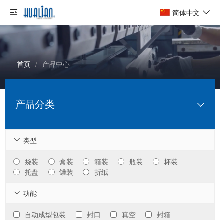
简体中文
首页
/
产品中心
产品分类
类型

智能包装系统
袋装
盒装
箱装
瓶装
杯装
托盘
罐装
折纸
智能包装设备
功能

封箱捆扎生产线
真空包装机
自动成型包装
封口
真空
封箱