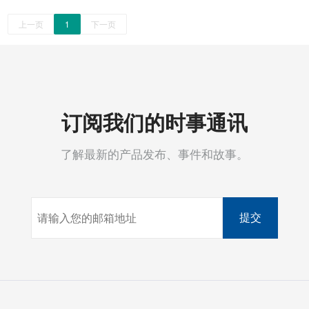
上一页
1
下一页
提升机
灌装机
自动称重机
耗材
订阅我们的时事通讯
自动称重灌装机
墨轮
了解最新的产品发布、事件和故事。
微机控制螺杆下料粉剂自动灌装机
色带
颗粒、粉剂灌装机
胶带
提交
气动液体灌装机
捆扎带
胶体磨
热收缩膜
秤
湿水纸