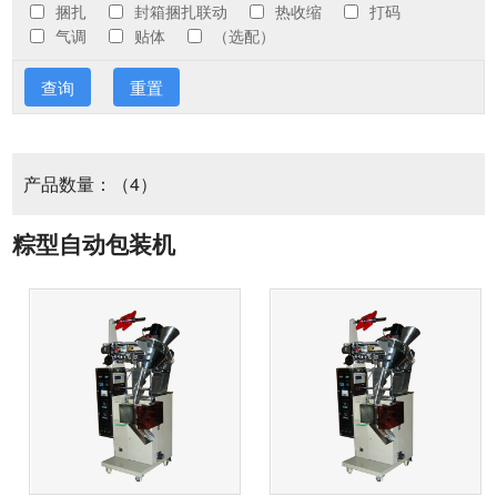
重袋包装机
捆扎
封箱捆扎联动
热收缩
打码
盒式真空气调包装机
气调
贴体
（选配）
封口机
皮带输送机
拉伸膜真空包装机
查询
重置
塑袋重型自动热封机
封切热收缩包装机
装箱机
台式真空包装机
连续式封口机
开箱机
热收缩包装机
产品数量：（4）
封箱机
单室真空包装机
医用封口机
机械臂
标签热收缩包装机
双室真空包装机
粽型自动包装机
半自动胶带封箱机
捆扎机
气动封口机
封切机
家用真空包装机
自动折盖胶带封箱机
吸塑包装封口机
半自动捆扎机
打码机
“L”型半自动封切机
连续式真空包装机
湿水胶纸机
电磁感应封口机
自动捆扎机
半自动套膜封切包装机
固体墨轮标示机
抽气包装机
自动卧式包装机
手压式封口机
全自动套膜封切包装机
色带热打码机
卧式自动包装机
脚踏式封口机
自动立式包装机
全自动封切机
同步跟踪墨轮打码机