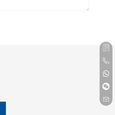
座机：+(
手机： 1
Whats
微
邮箱：hl