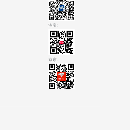
淘宝:
京东: