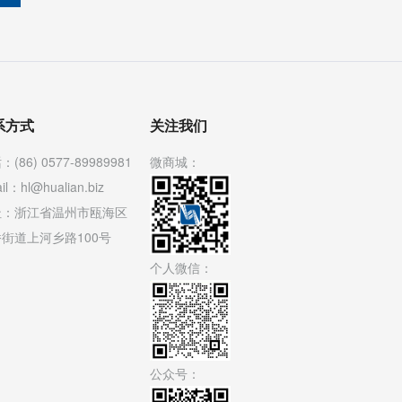
系方式
关注我们
(86) 0577-89989981
微商城：
il：hl@hualian.biz
址：浙江省温州市瓯海区
街道上河乡路100号
个人微信：
公众号：