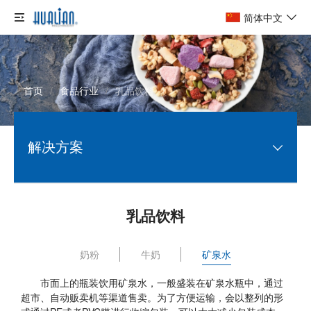
简体中文
首页
/
食品行业
/
乳品饮料
解决方案
电商行业

乳品饮料
制药行业

奶粉
牛奶
矿泉水
化工行业

市面上的瓶装饮用矿泉水，一般盛装在矿泉水瓶中，通过
食品行业

超市、自动贩卖机等渠道售卖。为了方便运输，会以整列的形