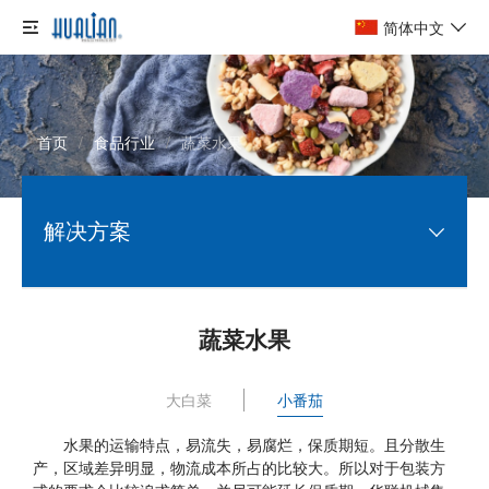
简体中文
首页
/
食品行业
/
蔬菜水果
解决方案
电商行业

蔬菜水果
制药行业

大白菜
小番茄
化工行业

水果的运输特点，易流失，易腐烂，保质期短。且分散生
食品行业

产，区域差异明显，物流成本所占的比较大。所以对于包装方